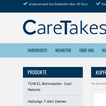
Gratisversand bei Einkäufen über 60 Euro
Ku
VORDERSEITE
NEUHEITEN
ÜBER UNS
KO
PRODUKTE
KOPF
TENCEL Bettwäsche - Cool
Vordersei
Natures
Haltungs T-shirt Damen