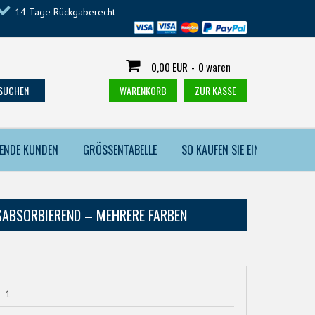
14 Tage Rückgaberecht
0,00 EUR
-
0 waren
SUCHEN
WARENKORB
ZUR KASSE
DENDE KUNDEN
GRÖSSENTABELLE
SO KAUFEN SIE EIN
BSORBIEREND – MEHRERE FARBEN
1