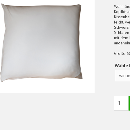
Wenn Sie
Kopfkiss
Kissenbez
leicht, w
Schweiß 
Schlafen
mit dem 
angenehm
Größe 60x
Wähle 