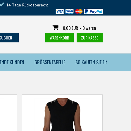
14 Tage Rückgaberecht
0,00 EUR
-
0 waren
SUCHEN
WARENKORB
ZUR KASSE
DENDE KUNDEN
GRÖSSENTABELLE
SO KAUFEN SIE EIN